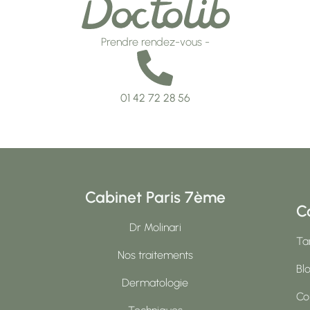
Prendre rendez-vous -
01 42 72 28 56
Cabinet Paris 7ème
C
Dr Molinari
Tar
Nos traitements
Bl
Dermatologie
Co