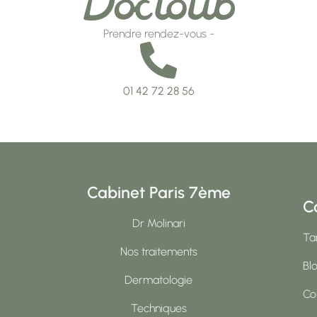
Prendre rendez-vous -
01 42 72 28 56
Cabinet Paris 7ème
C
Dr Molinari
Tar
Nos traitements
Bl
Dermatologie
Co
Techniques