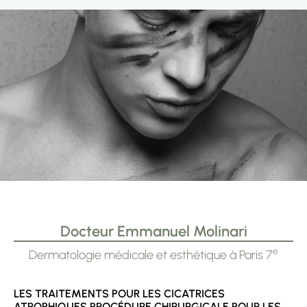
Docteur Emmanuel Molinari
e
Dermatologie médicale et esthétique à Paris 7
LES TRAITEMENTS POUR LES CICATRICES
ATROPHIQUES
PROCÉDURE CHIRURGICALE POUR LES