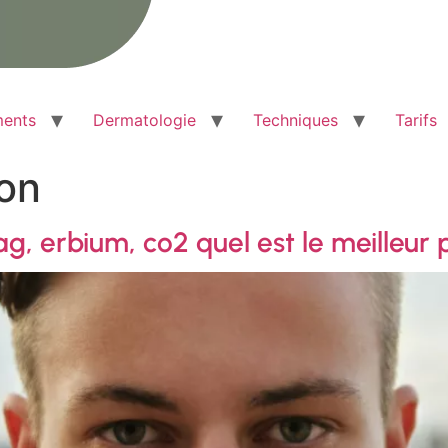
ments
Dermatologie
Techniques
Tarifs
ion
g, erbium, co2 quel est le meilleur