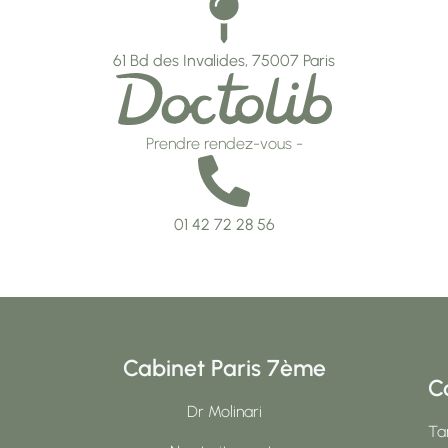
61 Bd des Invalides, 75007 Paris
Prendre rendez-vous -
01 42 72 28 56
Cabinet Paris 7ème
C
Dr Molinari
Tar