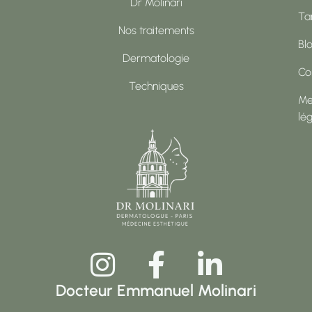
Dr Molinari
Tar
Nos traitements
Bl
Dermatologie
Co
Techniques
Me
lé
Docteur Emmanuel Molinari