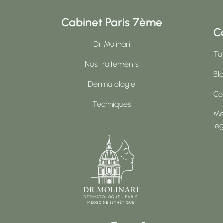
Cabinet Paris 7ème
C
Dr Molinari
Tar
Nos traitements
Bl
Dermatologie
Co
Techniques
Me
lé