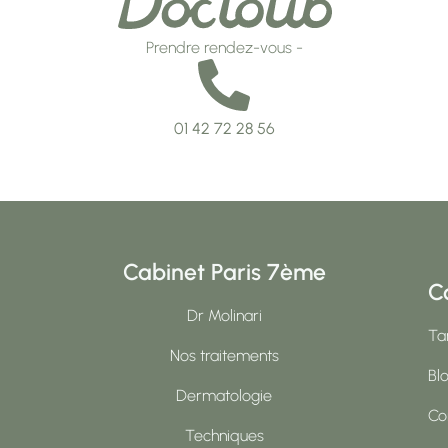
Prendre rendez-vous -
01 42 72 28 56
Cabinet Paris 7ème
C
Dr Molinari
Tar
Nos traitements
Bl
Dermatologie
Co
Techniques