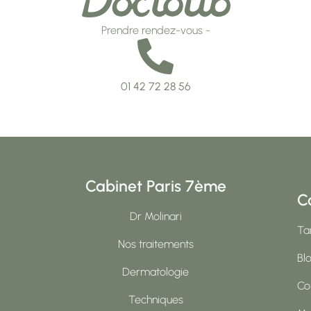
Prendre rendez-vous -
01 42 72 28 56
Cabinet Paris 7ème
C
Dr Molinari
Tar
Nos traitements
Bl
Dermatologie
Co
Techniques