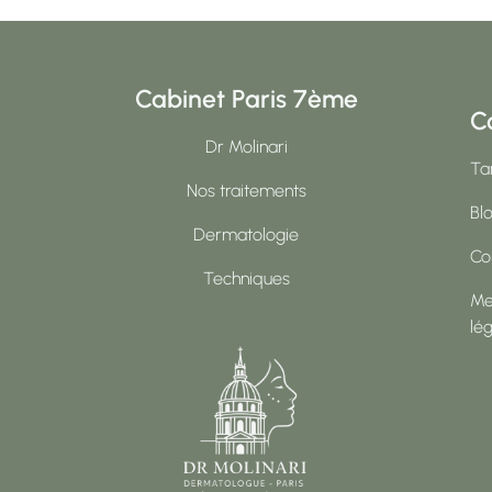
Cabinet Paris 7ème
C
Dr Molinari
Tar
Nos traitements
Bl
Dermatologie
Co
Techniques
Me
lé