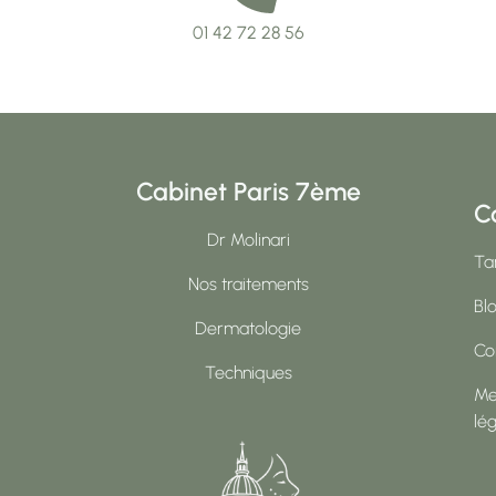
01 42 72 28 56
Cabinet Paris 7ème
C
Dr Molinari
Tar
Nos traitements
Bl
Dermatologie
Co
Techniques
Me
lé