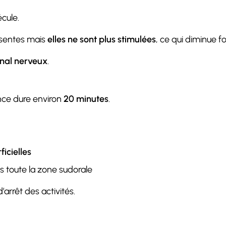
cule.
résentes mais
elles ne sont plus stimulées
, ce qui diminue f
gnal nerveux
.
ance dure environ
20 minutes
.
ficielles
 toute la zone sudorale
arrêt des activités.