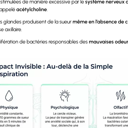
stimulées de manière excessive par le
système nerveux 
r appelé
acétylcholine
.
es glandes produisent de la sueur
même en l’absence de ch
 axillaire.
rolifération de bactéries responsables des
mauvaises odeurs