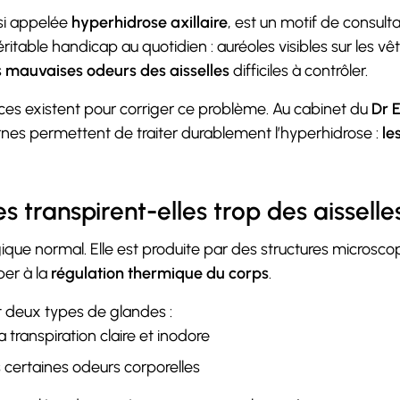
ssi appelée
hyperhidrose axillaire
, est un motif de consult
véritable handicap au quotidien : auréoles visibles sur les
s
mauvaises odeurs des aisselles
difficiles à contrôler.
ces existent pour corriger ce problème. Au cabinet du
Dr 
nes permettent de traiter durablement l’hyperhidrose :
le
 transpirent-elles trop des aisselle
ique normal. Elle est produite par des structures microsc
iper à la
régulation thermique du corps
.
t deux types de glandes :
 transpiration claire et inodore
 certaines odeurs corporelles