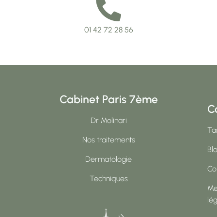
01 42 72 28 56
Cabinet Paris 7ème
C
Dr Molinari
Tar
Nos traitements
Bl
Dermatologie
Co
Techniques
Me
lé