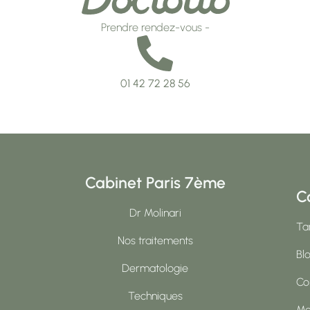
Prendre rendez-vous -
01 42 72 28 56
Cabinet Paris 7ème
C
Dr Molinari
Tar
Nos traitements
Bl
Dermatologie
Co
Techniques
Me