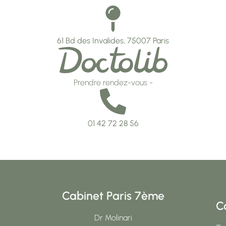
61 Bd des Invalides, 75007 Paris
Prendre rendez-vous -
01 42 72 28 56
Cabinet Paris 7ème
C
Dr Molinari