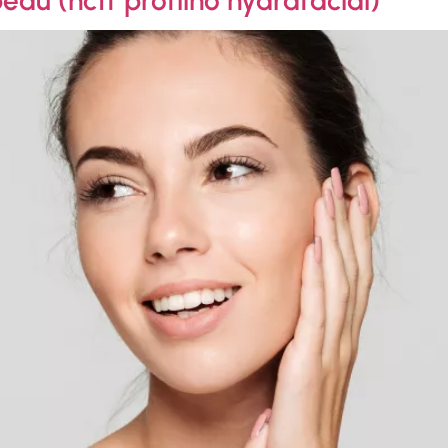
eau (nctf profilho hydrafacial)