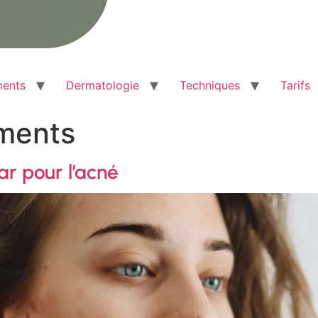
ments
Dermatologie
Techniques
Tarifs
ements
ar pour l’acné