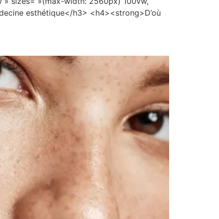
 » sizes= »(max-width: 2560px) 100vw,
Médecine esthétique</h3> <h4><strong>D’où