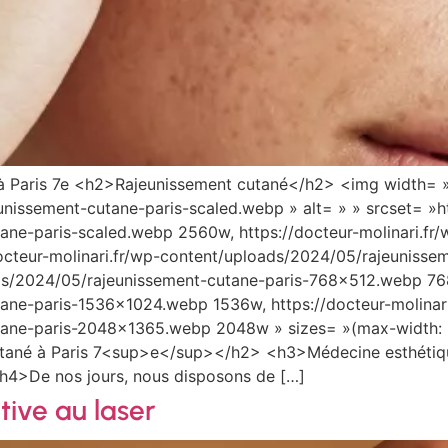
 à Paris 7e <h2>Rajeunissement cutané</h2> <img width= »
nissement-cutane-paris-scaled.webp » alt= » » srcset= »ht
ane-paris-scaled.webp 2560w, https://docteur-molinari.fr
cteur-molinari.fr/wp-content/uploads/2024/05/rajeuniss
ads/2024/05/rajeunissement-cutane-paris-768×512.webp 768w
ane-paris-1536×1024.webp 1536w, https://docteur-molinari
tane-paris-2048×1365.webp 2048w » sizes= »(max-width:
cutané à Paris 7<sup>e</sup></h2> <h3>Médecine esthét
/h4>De nos jours, nous disposons de […]
itive au laser