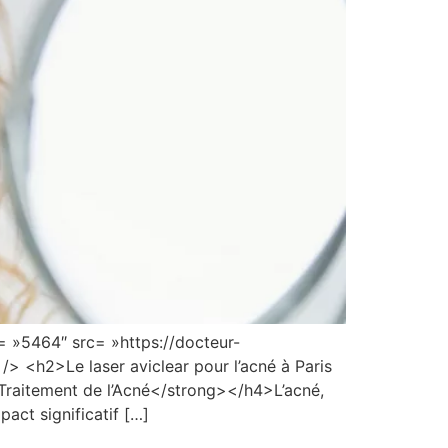
t= »5464″ src= »https://docteur-
/> <h2>Le laser aviclear pour l’acné à Paris
raitement de l’Acné</strong></h4>L’acné,
act significatif […]