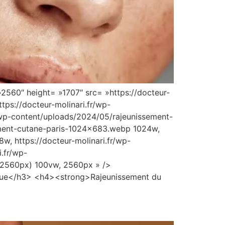
2560″ height= »1707″ src= »https://docteur-
tps://docteur-molinari.fr/wp-
/wp-content/uploads/2024/05/rajeunissement-
ement-cutane-paris-1024×683.webp 1024w,
, https://docteur-molinari.fr/wp-
.fr/wp-
 2560px) 100vw, 2560px » />
ique</h3> <h4><strong>Rajeunissement du