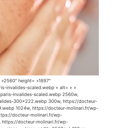
= »2560″ height= »1897″
s-invalides-scaled.webp » alt= » »
-paris-invalides-scaled.webp 2560w,
valides-300×222.webp 300w, https://docteur-
webp 1024w, https://docteur-molinari.fr/wp-
s://docteur-molinari.fr/wp-
ttps://docteur-molinari.fr/wp-