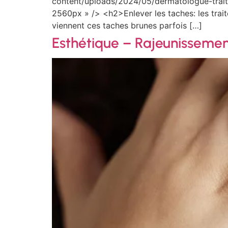
content/uploads/2024/05/dermatologue-trai
2560px » /> <h2>Enlever les taches: les tr
viennent ces taches brunes parfois […]
Esthétique – Rajeunissemen