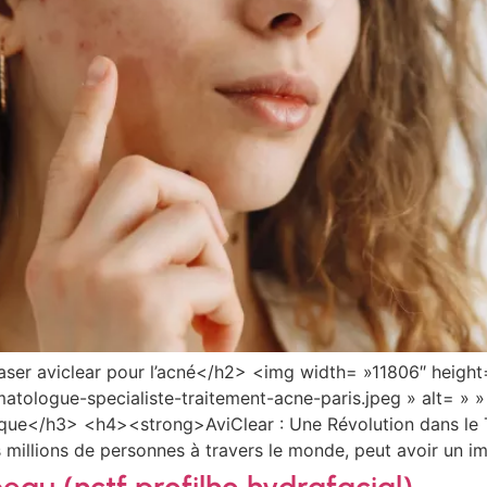
>Laser aviclear pour l’acné</h2> <img width= »11806″ heigh
tologue-specialiste-traitement-acne-paris.jpeg » alt= » » 
e</h3> <h4><strong>AviClear : Une Révolution dans le T
millions de personnes à travers le monde, peut avoir un imp