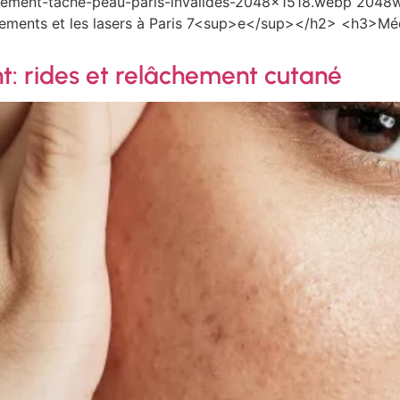
tement-tache-peau-paris-invalides-2048×1518.webp 2048w
aitements et les lasers à Paris 7<sup>e</sup></h2> <h3>
t: rides et relâchement cutané