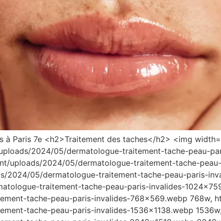
asers à Paris 7e <h2>Traitement des taches</h2> <img width
t/uploads/2024/05/dermatologue-traitement-tache-peau-pari
tent/uploads/2024/05/dermatologue-traitement-tache-peau
ads/2024/05/dermatologue-traitement-tache-peau-paris-in
atologue-traitement-tache-peau-paris-invalides-1024×759.
ement-tache-peau-paris-invalides-768×569.webp 768w, http
ement-tache-peau-paris-invalides-1536×1138.webp 1536w, h